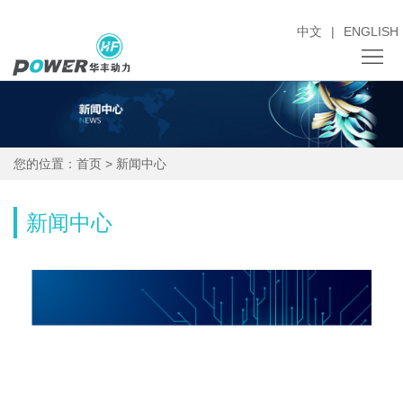
中文
|
ENGLISH
关
于
新
您的位置：
首页
>
新闻中心
我
闻
产
们
中
品
采
新闻中心
心
中
购
销
心
招
售
人
标
服
才
投
务
招
资
联