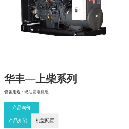
中
聘
者
系
心
关
我
系
们
华丰—上柴系列
设备用途
：燃油发电机组
产品询价
产品介绍
机型配置