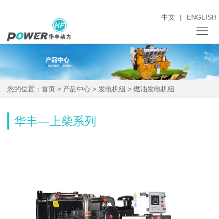
中文
|
ENGLISH
关
于
新
您的位置：
首页
>
产品中心
>
发电机组
>
燃油发电机组
我
闻
产
们
中
品
采
华丰—上柴系列
心
中
购
销
心
招
售
人
标
服
才
投
务
招
资
联